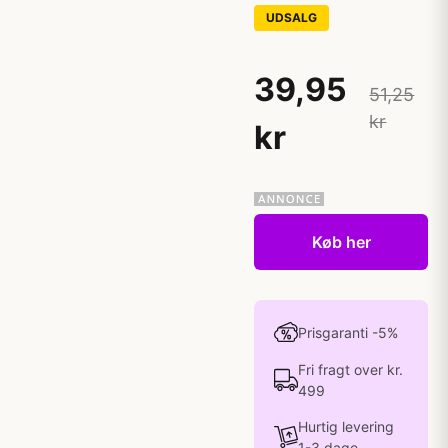
UDSALG
39,95
51,25
kr
kr
Køb her
Prisgaranti -5%
Fri fragt over kr.
499
Hurtig levering
1-3 dage