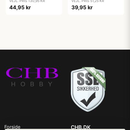
VEJL. PRIS 130,95 KR
VEJL. PRIS 51,25 KR
44,95 kr
39,95 kr
Forside
CHB.DK