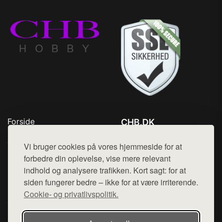
Forside
CHB.DK
Produkter
Tlf. 78768672
Top Rabatter
Vi bruger cookies på vores hjemmeside for at
Mail:
hej@want.dk
Kontakt
forbedre din oplevelse, vise mere relevant
indhold og analysere trafikken. Kort sagt: for at
Cookie- og privatlivspolitik
siden fungerer bedre – ikke for at være irriterende.
Cookie- og privatlivspolitik.