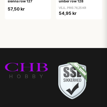
sienna row 127
umber row 128
VEJL. PRIS 76,25 KR
57,50 kr
54,95 kr