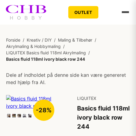
OUTLET
Forside
/
Kreativ / DIY
/
Maling & Tilbehør
/
Akrylmaling & Hobbymaling
/
LIQUITEX Basics fluid 118ml Akrylmaling
/
Basics fluid 118ml ivory black row 244
Dele af indholdet på denne side kan være genereret
med hjælp fra AI.
LIQUITEX
Basics fluid 118ml
-28%
ivory black row
244