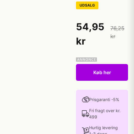
UDSALG
54,95
76,25
kr
kr
Køb her
Prisgaranti -5%
Fri fragt over kr.
499
Hurtig levering
1-3 dage