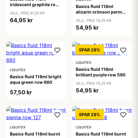
iridescent graphite row
Basics fluid 118ml
0
alizarin crimson perm
VEJL. PRIS 91,25 KR
hue row 1
64,95 kr
VEJL. PRIS 76,25 KR
54,95 kr
SPAR 28%
LIQUITEX
Basics fluid 118ml
LIQUITEX
brilliant purple row 590
Basics fluid 118ml bright
aqua green row 660
VEJL. PRIS 76,25 KR
54,95 kr
57,50 kr
SPAR 28%
LIQUITEX
LIQUITEX
Basics fluid 118ml burnt
Basics fluid 118ml burnt