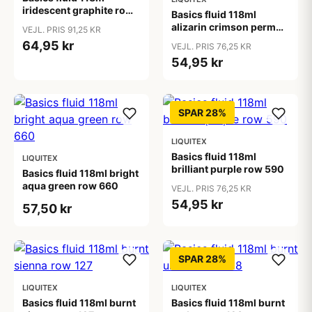
iridescent graphite row
Basics fluid 118ml
0
alizarin crimson perm
VEJL. PRIS 91,25 KR
hue row 1
64,95 kr
VEJL. PRIS 76,25 KR
54,95 kr
SPAR 28%
LIQUITEX
Basics fluid 118ml
LIQUITEX
brilliant purple row 590
Basics fluid 118ml bright
aqua green row 660
VEJL. PRIS 76,25 KR
54,95 kr
57,50 kr
SPAR 28%
LIQUITEX
LIQUITEX
Basics fluid 118ml burnt
Basics fluid 118ml burnt