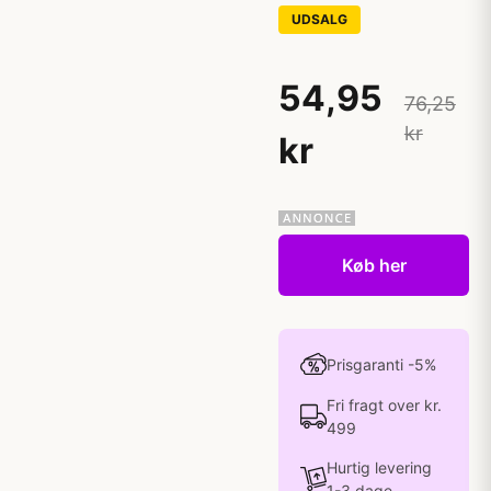
UDSALG
54,95
76,25
kr
kr
Køb her
Prisgaranti -5%
Fri fragt over kr.
499
Hurtig levering
1-3 dage