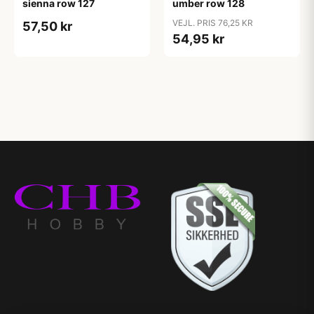
sienna row 127
umber row 128
VEJL. PRIS 76,25 KR
57,50 kr
54,95 kr