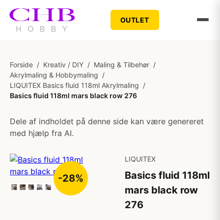
OUTLET
Forside
/
Kreativ / DIY
/
Maling & Tilbehør
/
Akrylmaling & Hobbymaling
/
LIQUITEX Basics fluid 118ml Akrylmaling
/
Basics fluid 118ml mars black row 276
Dele af indholdet på denne side kan være genereret
med hjælp fra AI.
LIQUITEX
Basics fluid 118ml
-28%
mars black row
276