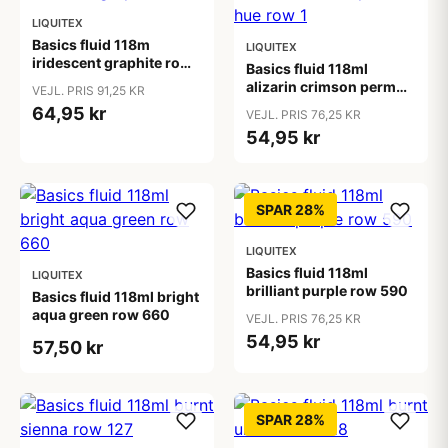
LIQUITEX
Basics fluid 118m
LIQUITEX
iridescent graphite row
Basics fluid 118ml
0
alizarin crimson perm
VEJL. PRIS 91,25 KR
hue row 1
64,95 kr
VEJL. PRIS 76,25 KR
54,95 kr
SPAR 28%
LIQUITEX
Basics fluid 118ml
LIQUITEX
brilliant purple row 590
Basics fluid 118ml bright
aqua green row 660
VEJL. PRIS 76,25 KR
54,95 kr
57,50 kr
SPAR 28%