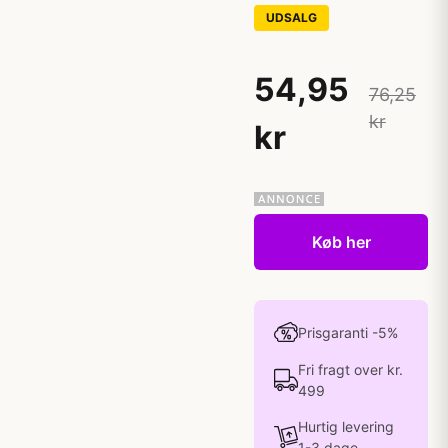
UDSALG
54,95
76,25
kr
kr
Køb her
Prisgaranti -5%
Fri fragt over kr.
499
Hurtig levering
1-3 dage