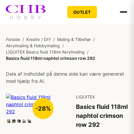
OUTLET
Forside
/
Kreativ / DIY
/
Maling & Tilbehør
/
Akrylmaling & Hobbymaling
/
LIQUITEX Basics fluid 118ml Akrylmaling
/
Basics fluid 118ml naphtol crimson row 292
Dele af indholdet på denne side kan være genereret
med hjælp fra AI.
LIQUITEX
Basics fluid 118ml
-28%
naphtol crimson
row 292