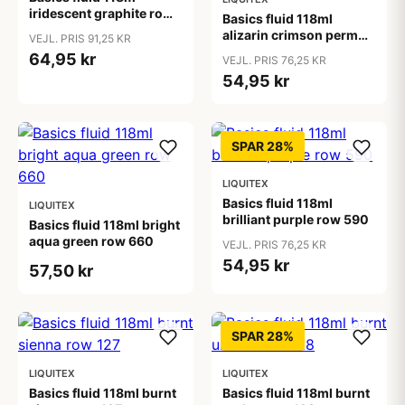
iridescent graphite row
Basics fluid 118ml
0
alizarin crimson perm
VEJL. PRIS 91,25 KR
hue row 1
64,95 kr
VEJL. PRIS 76,25 KR
54,95 kr
SPAR 28%
LIQUITEX
Basics fluid 118ml
LIQUITEX
brilliant purple row 590
Basics fluid 118ml bright
aqua green row 660
VEJL. PRIS 76,25 KR
54,95 kr
57,50 kr
SPAR 28%
LIQUITEX
LIQUITEX
Basics fluid 118ml burnt
Basics fluid 118ml burnt