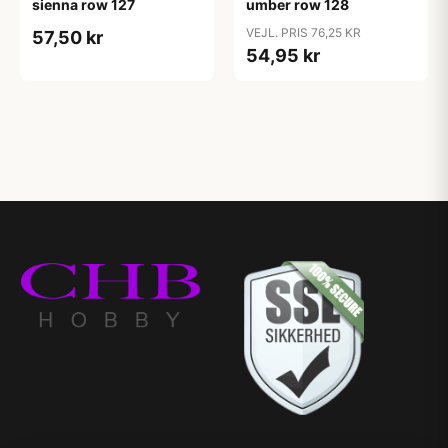
sienna row 127
umber row 128
VEJL. PRIS 76,25 KR
57,50 kr
54,95 kr