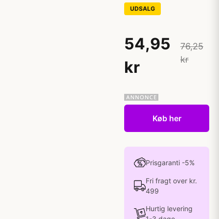
UDSALG
54,95
76,25
kr
kr
Køb her
Prisgaranti -5%
Fri fragt over kr.
499
Hurtig levering
1-3 dage