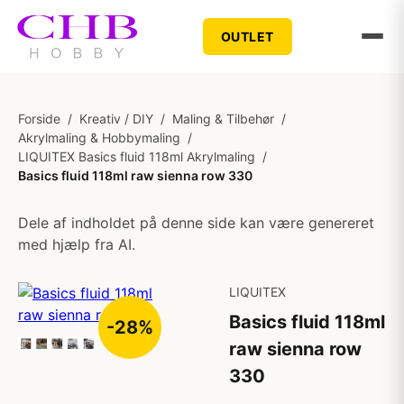
OUTLET
Forside
/
Kreativ / DIY
/
Maling & Tilbehør
/
Akrylmaling & Hobbymaling
/
LIQUITEX Basics fluid 118ml Akrylmaling
/
Basics fluid 118ml raw sienna row 330
Dele af indholdet på denne side kan være genereret
med hjælp fra AI.
LIQUITEX
Basics fluid 118ml
-28%
raw sienna row
330