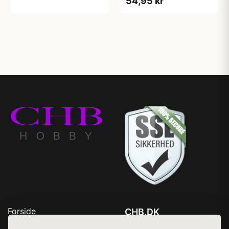
54,95 kr
Forside
CHB.DK
Produkter