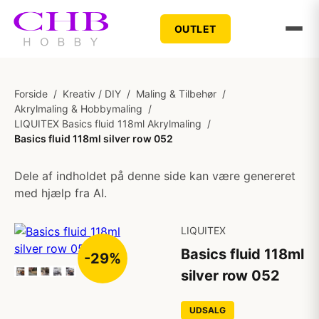
OUTLET
Forside
/
Kreativ / DIY
/
Maling & Tilbehør
/
Akrylmaling & Hobbymaling
/
LIQUITEX Basics fluid 118ml Akrylmaling
/
Basics fluid 118ml silver row 052
Dele af indholdet på denne side kan være genereret
med hjælp fra AI.
LIQUITEX
Basics fluid 118ml
-29%
silver row 052
UDSALG