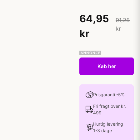
64,95
91,25
kr
kr
Køb her
Prisgaranti -5%
Fri fragt over kr.
499
Hurtig levering
1-3 dage