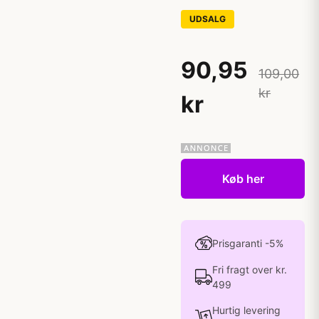
UDSALG
90,95
109,00
kr
kr
Køb her
Prisgaranti -5%
Fri fragt over kr.
499
Hurtig levering