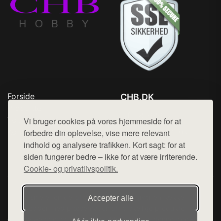
Forside
CHB.DK
Produkter
Tlf. 78768672
Top Rabatter
Vi bruger cookies på vores hjemmeside for at
Mail:
hej@want.dk
Kontakt
forbedre din oplevelse, vise mere relevant
indhold og analysere trafikken. Kort sagt: for at
Cookie- og privatlivspolitik
siden fungerer bedre – ikke for at være irriterende.
Cookie- og privatlivspolitik.
Denne side er en del af want.dk, der udgiver en række
Accepter alle
hjemmesider med præsentation af forskellige produkter fra
diverse webshops. Der sælges ikke varer fra denne side - vi