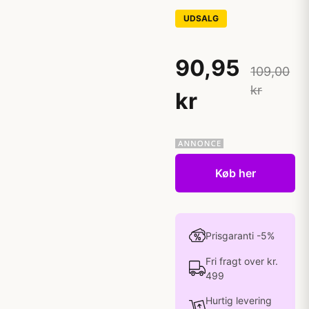
UDSALG
90,95
109,00
kr
kr
Køb her
Prisgaranti -5%
Fri fragt over kr.
499
Hurtig levering