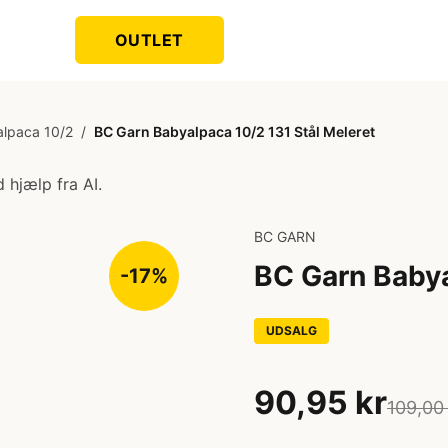
OUTLET
lpaca 10/2
/
BC Garn Babyalpaca 10/2 131 Stål Meleret
 hjælp fra AI.
BC GARN
BC Garn Babya
-17%
UDSALG
90,95 kr
109,00