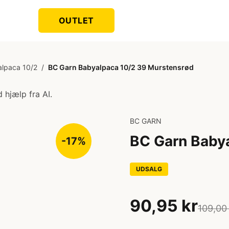
OUTLET
lpaca 10/2
/
BC Garn Babyalpaca 10/2 39 Murstensrød
 hjælp fra AI.
BC GARN
BC Garn Baby
-17%
UDSALG
90,95 kr
109,00