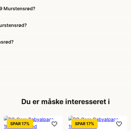
39 Murstensrød?
Murstensrød?
nsrød?
Du er måske interesseret i
SPAR 17%
SPAR 17%