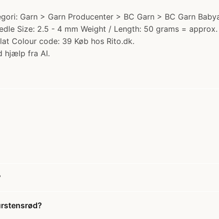
ori: Garn > Garn Producenter > BC Garn > BC Garn Babyalpa
Needle Size: 2.5 - 4 mm Weight / Length: 50 grams = appro
lat Colour code: 39 Køb hos Rito.dk.
 hjælp fra AI.
?
urstensrød?