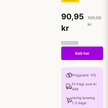
90,95
109,00
kr
kr
Køb her
Prisgaranti -5%
Fri fragt over kr.
499
Hurtig levering
1-3 dage