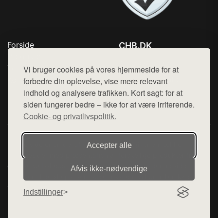
Forside
CHB.DK
Produkter
Tlf. 78768672
Top Rabatter
Vi bruger cookies på vores hjemmeside for at
Mail:
hej@want.dk
Kontakt
forbedre din oplevelse, vise mere relevant
indhold og analysere trafikken. Kort sagt: for at
Cookie- og privatlivspolitik
siden fungerer bedre – ikke for at være irriterende.
Cookie- og privatlivspolitik.
Denne side er en del af want.dk, der udgiver en række
Accepter alle
hjemmesider med præsentation af forskellige produkter fra
diverse webshops. Der sælges ikke varer fra denne side - vi
Afvis ikke‑nødvendige
henviser til de shops, som sælger varen. Vi har heller ikke
varerne på lager.
Indstillinger
© 2026 chb.dk. Alle rettigheder forbeholdes.