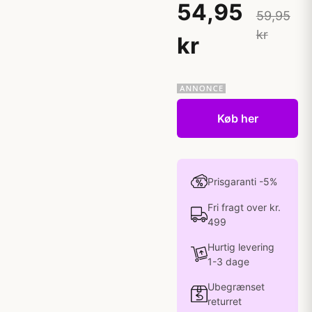
54,95
59,95
kr
kr
Køb her
Prisgaranti -5%
Fri fragt over kr.
499
Hurtig levering
1-3 dage
Ubegrænset
returret