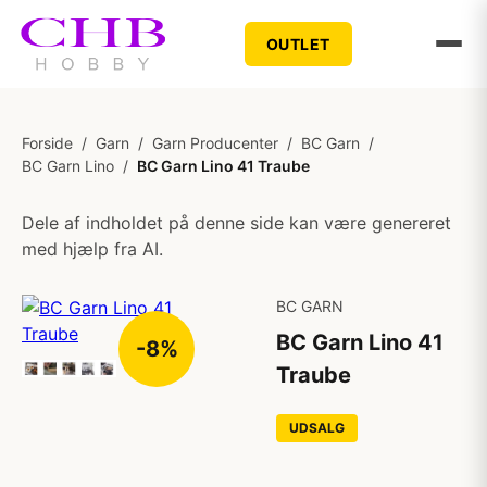
OUTLET
Forside
/
Garn
/
Garn Producenter
/
BC Garn
/
BC Garn Lino
/
BC Garn Lino 41 Traube
Dele af indholdet på denne side kan være genereret
med hjælp fra AI.
BC GARN
BC Garn Lino 41
-8%
Traube
UDSALG