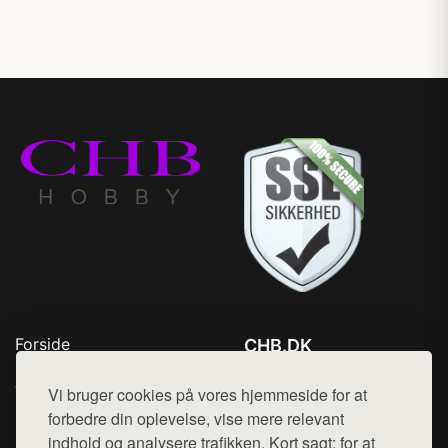
Forside
CHB.DK
Produkter
Tlf. 78768672
Top Rabatter
Vi bruger cookies på vores hjemmeside for at
Mail:
hej@want.dk
Kontakt
forbedre din oplevelse, vise mere relevant
indhold og analysere trafikken. Kort sagt: for at