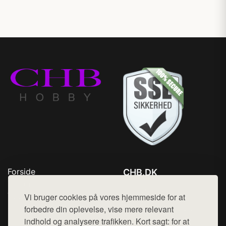
Forside
CHB.DK
Produkter
Tlf. 78768672
Top Rabatter
Vi bruger cookies på vores hjemmeside for at
Mail:
hej@want.dk
Kontakt
forbedre din oplevelse, vise mere relevant
indhold og analysere trafikken. Kort sagt: for at