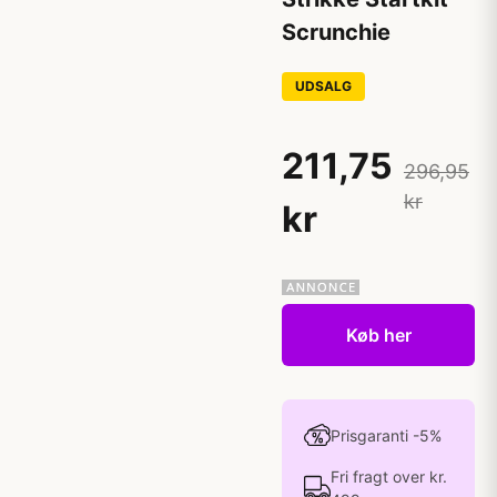
Scrunchie
UDSALG
211,75
296,95
kr
kr
Køb her
Prisgaranti -5%
Fri fragt over kr.