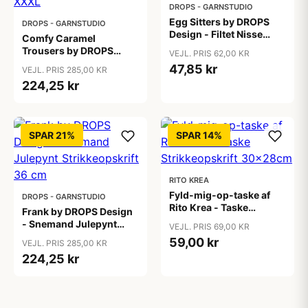
DROPS - GARNSTUDIO
Egg Sitters by DROPS
DROPS - GARNSTUDIO
Design - Filtet Nisse
Comfy Caramel
Julepynt Strikkeopskrift
Trousers by DROPS
VEJL. PRIS 62,00 KR
23 cm
Design - Bukser
47,85 kr
VEJL. PRIS 285,00 KR
Strikkeopskrift str. S -
224,25 kr
XXXL
SPAR 21%
SPAR 14%
RITO KREA
Fyld-mig-op-taske af
DROPS - GARNSTUDIO
Rito Krea - Taske
Frank by DROPS Design
Strikkeopskrift
- Snemand Julepynt
VEJL. PRIS 69,00 KR
30x28cm
Strikkeopskrift 36 cm
59,00 kr
VEJL. PRIS 285,00 KR
224,25 kr