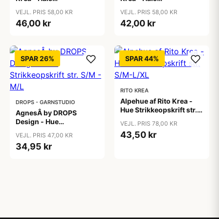
Strikkeopskrift Onesize
Strikkeopskrift Onesize
VEJL. PRIS 58,00 KR
VEJL. PRIS 58,00 KR
46,00 kr
42,00 kr
SPAR 26%
SPAR 44%
RITO KREA
Alpehue af Rito Krea -
DROPS - GARNSTUDIO
Hue Strikkeopskrift str.
AgnesÂ by DROPS
S/M-L/XL
Design - Hue
VEJL. PRIS 78,00 KR
Strikkeopskrift str. S/M -
43,50 kr
VEJL. PRIS 47,00 KR
M/L
34,95 kr