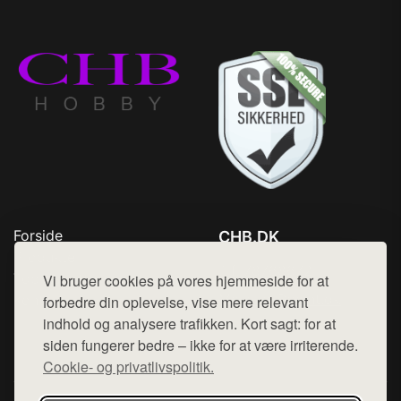
Forside
CHB.DK
Produkter
Tlf. 78768672
Top Rabatter
Vi bruger cookies på vores hjemmeside for at
Mail:
hej@want.dk
Kontakt
forbedre din oplevelse, vise mere relevant
indhold og analysere trafikken. Kort sagt: for at
Cookie- og privatlivspolitik
siden fungerer bedre – ikke for at være irriterende.
Cookie- og privatlivspolitik.