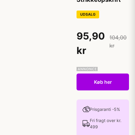
UDSALG
95,90
104,00
kr
kr
Køb her
Prisgaranti -5%
Fri fragt over kr.
499