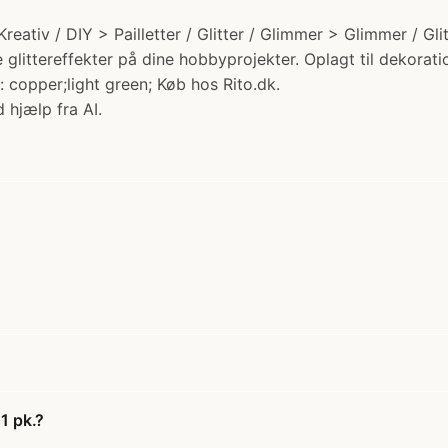
Kreativ / DIY > Pailletter / Glitter / Glimmer > Glimmer / Gli
littereffekter på dine hobbyprojekter. Oplagt til dekorati
: copper;light green; Køb hos Rito.dk.
 hjælp fra AI.
1 pk.?