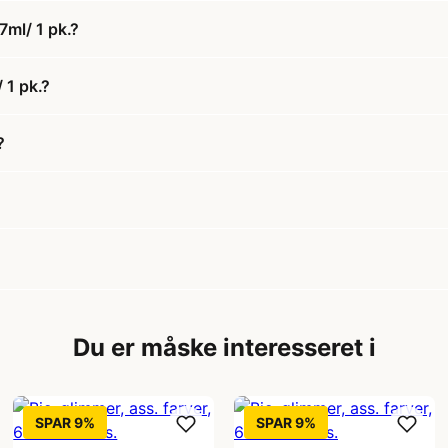
7ml/ 1 pk.?
 1 pk.?
?
Du er måske interesseret i
SPAR 9%
SPAR 9%