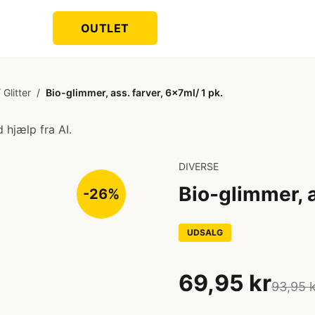
OUTLET
 Glitter
/
Bio-glimmer, ass. farver, 6x7ml/ 1 pk.
 hjælp fra AI.
DIVERSE
Bio-glimmer, a
-26%
UDSALG
69,95 kr
93,95 