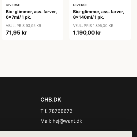
DIVERSE
DIVERSE
Bio-glimmer, ass. farver,
Bio-glimmer, ass. farver,
6x7ml/ 1 pk.
8x140ml/ 1 pk.
VEJL. PRIS 93,95 KR
VEJL. PRIS 1.895,00 KR
71,95 kr
1.190,00 kr
CHB.DK
Tlf. 78768672
Mail:
hej@want.dk
Cookie- og privatlivspolitik