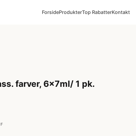
Forside
Produkter
Top Rabatter
Kontakt
ss. farver, 6x7ml/ 1 pk.
kr