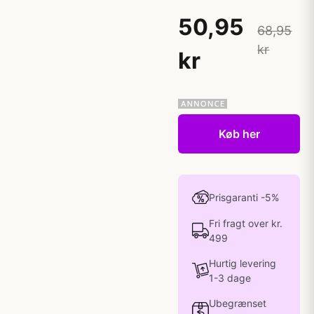
50,95
68,95
kr
kr
Køb her
Prisgaranti -5%
Fri fragt over kr.
499
Hurtig levering
1-3 dage
Ubegrænset