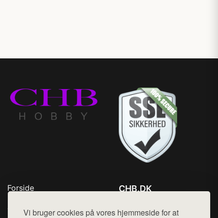
Forside
CHB.DK
Produkter
Tlf. 78768672
Top Rabatter
Vi bruger cookies på vores hjemmeside for at