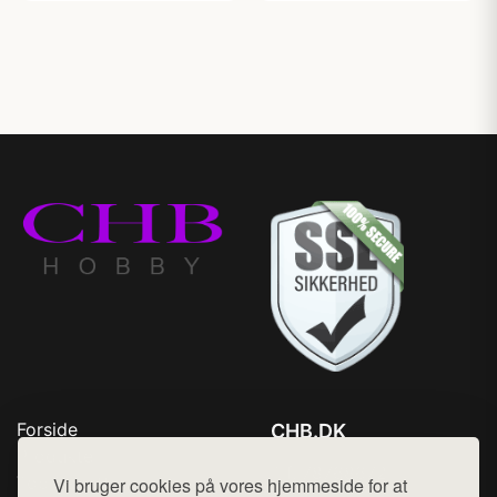
Forside
CHB.DK
Produkter
Tlf. 78768672
Top Rabatter
Vi bruger cookies på vores hjemmeside for at