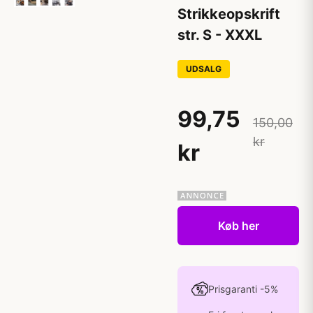
Strikkeopskrift
str. S - XXXL
UDSALG
99,75
150,00
kr
kr
Køb her
Prisgaranti -5%