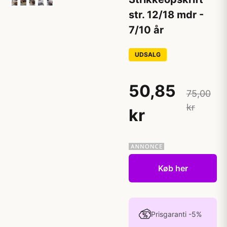
str. 12/18 mdr -
7/10 år
UDSALG
50,85
75,00
kr
kr
Køb her
Prisgaranti -5%