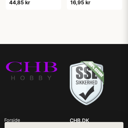
44,85 kr
16,95 kr
Forside
CHB.DK
Produkter