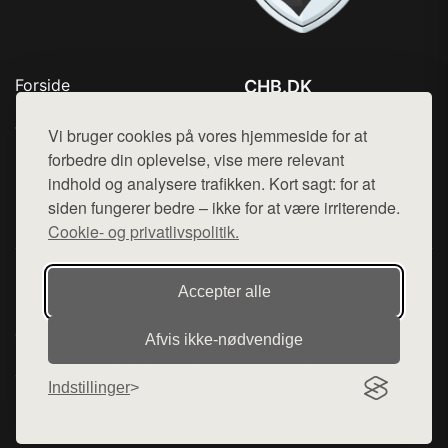
Forside
CHB.DK
Produkter
Tlf. 78768672
Top Rabatter
Vi bruger cookies på vores hjemmeside for at
Mail:
hej@want.dk
Kontakt
forbedre din oplevelse, vise mere relevant
indhold og analysere trafikken. Kort sagt: for at
Cookie- og privatlivspolitik
siden fungerer bedre – ikke for at være irriterende.
Cookie- og privatlivspolitik.
Denne side er en del af want.dk, der udgiver en række
Accepter alle
hjemmesider med præsentation af forskellige produkter fra
diverse webshops. Der sælges ikke varer fra denne side - vi
Afvis ikke‑nødvendige
henviser til de shops, som sælger varen. Vi har heller ikke
varerne på lager.
Indstillinger
© 2026 chb.dk. Alle rettigheder forbeholdes.