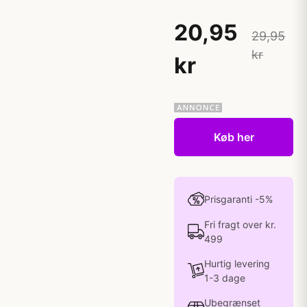
20,95
29,95
kr
kr
Køb her
Prisgaranti -5%
Fri fragt over kr.
499
Hurtig levering
1-3 dage
Ubegrænset