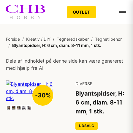
OUTLET
Forside
/
Kreativ / DIY
/
Tegneredskaber
/
Tegnetilbehør
/
Blyantspidser, H: 6 cm, diam. 8-11 mm, 1 stk.
Dele af indholdet på denne side kan være genereret
med hjælp fra AI.
DIVERSE
Blyantspidser, H:
-30%
6 cm, diam. 8-11
mm, 1 stk.
UDSALG