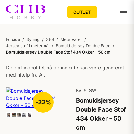
OUTLET
Forside
/
Syning
/
Stof
/
Metervarer
/
Jersey stof i metermål
/
Bomuld Jersey Double Face
/
Bomuldsjersey Double Face Stof 434 Okker - 50 cm
Dele af indholdet på denne side kan være genereret
med hjælp fra AI.
BALSLØW
Bomuldsjersey
-22%
Double Face Stof
434 Okker - 50
cm