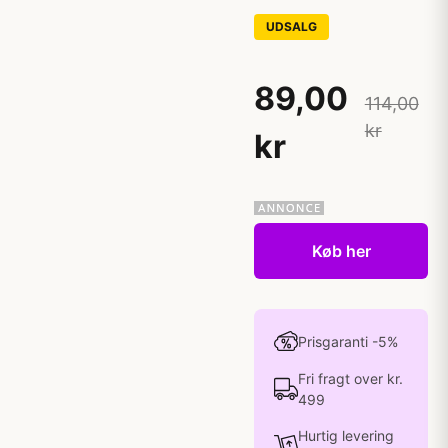
UDSALG
89,00
114,00
kr
kr
Køb her
Prisgaranti -5%
Fri fragt over kr.
499
Hurtig levering