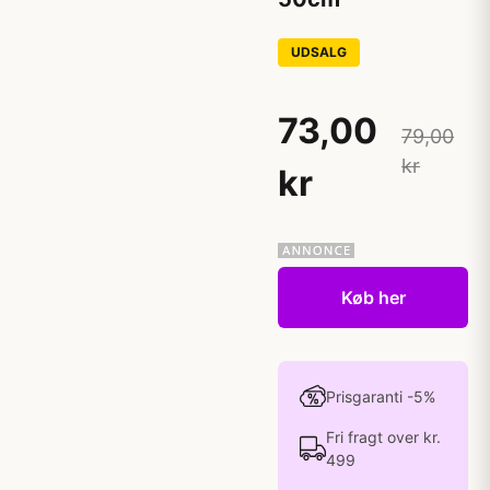
UDSALG
73,00
79,00
kr
kr
Køb her
Prisgaranti -5%
Fri fragt over kr.
499