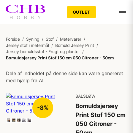
OUTLET
Forside
/
Syning
/
Stof
/
Metervarer
/
Jersey stof i metermål
/
Bomuld Jersey Print
/
Jersey bomuldsstof - Frugt og planter
/
Bomuldsjersey Print Stof 150 cm 050 Citroner - 50cm
Dele af indholdet på denne side kan være genereret
med hjælp fra AI.
BALSLØW
Bomuldsjersey
-8%
Print Stof 150 cm
050 Citroner -
50cm