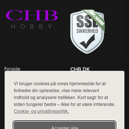
Forside
CHB.DK
Produkter
Tlf. 78768672
Top Rabatter
Vi bruger cookies på vores hjemmeside for at
Mail:
hej@want.dk
Kontakt
forbedre din oplevelse, vise mere relevant
indhold og analysere trafikken. Kort sagt: for at
Cookie- og privatlivspolitik
siden fungerer bedre – ikke for at være irriterende.
Cookie- og privatlivspolitik.
Denne side er en del af want.dk, der udgiver en række
Accepter alle