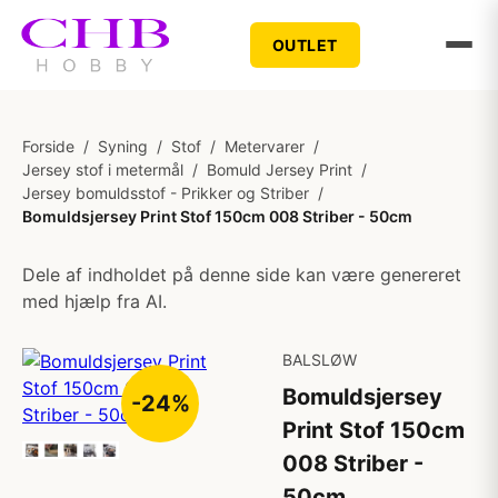
OUTLET
Forside
/
Syning
/
Stof
/
Metervarer
/
Jersey stof i metermål
/
Bomuld Jersey Print
/
Jersey bomuldsstof - Prikker og Striber
/
Bomuldsjersey Print Stof 150cm 008 Striber - 50cm
Dele af indholdet på denne side kan være genereret
med hjælp fra AI.
BALSLØW
Bomuldsjersey
-24%
Print Stof 150cm
008 Striber -
50cm