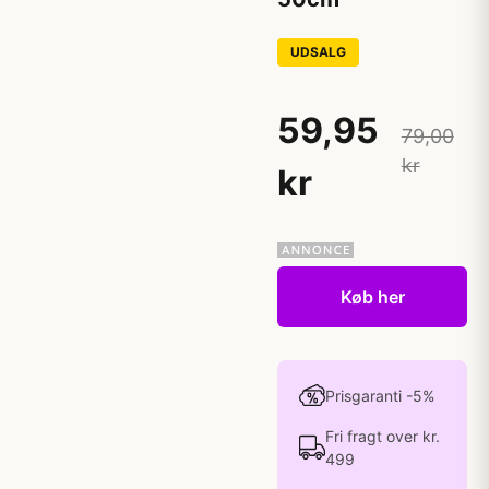
UDSALG
59,95
79,00
kr
kr
Køb her
Prisgaranti -5%
Fri fragt over kr.
499