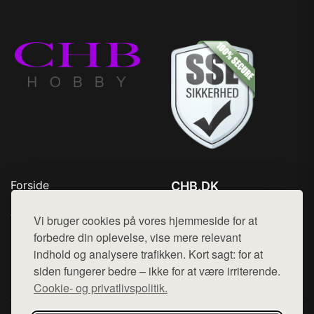
Forside
CHB.DK
Produkter
Tlf. 78768672
Top Rabatter
Vi bruger cookies på vores hjemmeside for at
Mail:
hej@want.dk
Kontakt
forbedre din oplevelse, vise mere relevant
indhold og analysere trafikken. Kort sagt: for at
Cookie- og privatlivspolitik
siden fungerer bedre – ikke for at være irriterende.
Cookie- og privatlivspolitik.