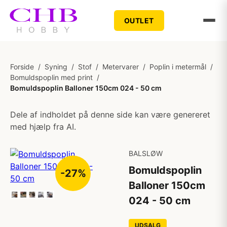
OUTLET
Forside
/
Syning
/
Stof
/
Metervarer
/
Poplin i metermål
/
Bomuldspoplin med print
/
Bomuldspoplin Balloner 150cm 024 - 50 cm
Dele af indholdet på denne side kan være genereret
med hjælp fra AI.
BALSLØW
Bomuldspoplin
-27%
Balloner 150cm
024 - 50 cm
UDSALG