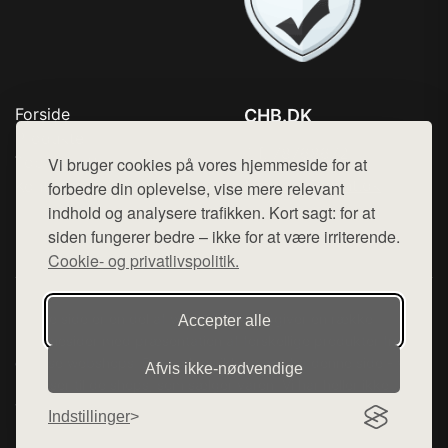
Forside
CHB.DK
Produkter
Tlf. 78768672
Top Rabatter
Vi bruger cookies på vores hjemmeside for at
Mail:
hej@want.dk
Kontakt
forbedre din oplevelse, vise mere relevant
indhold og analysere trafikken. Kort sagt: for at
Cookie- og privatlivspolitik
siden fungerer bedre – ikke for at være irriterende.
Cookie- og privatlivspolitik.
Denne side er en del af want.dk, der udgiver en række
Accepter alle
hjemmesider med præsentation af forskellige produkter fra
diverse webshops. Der sælges ikke varer fra denne side - vi
Afvis ikke‑nødvendige
henviser til de shops, som sælger varen. Vi har heller ikke
varerne på lager.
Indstillinger