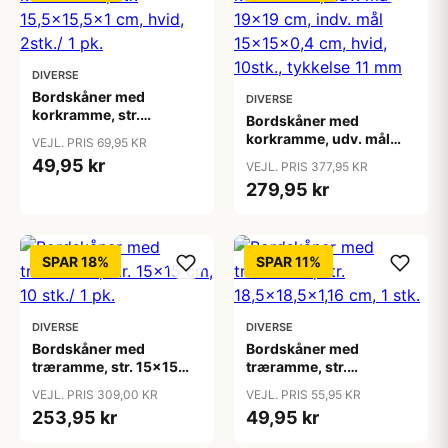
DIVERSE
Bordskåner med
DIVERSE
korkramme, str.
Bordskåner med
15,5x15,5x1 cm, hvid,
korkramme, udv. mål
VEJL. PRIS 69,95 KR
2stk./ 1 pk.
19x19 cm, indv. mål
49,95 kr
VEJL. PRIS 377,95 KR
15x15x0,4 cm, hvid,
279,95 kr
10stk., tykkelse 11 mm
SPAR 18%
SPAR 11%
DIVERSE
DIVERSE
Bordskåner med
Bordskåner med
træramme, str. 15x15
træramme, str.
cm, 10 stk./ 1 pk.
18,5x18,5x1,16 cm, 1 stk.
VEJL. PRIS 309,00 KR
VEJL. PRIS 55,95 KR
253,95 kr
49,95 kr