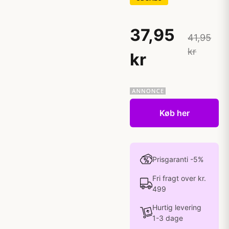
37,95
41,95
kr
kr
Køb her
Prisgaranti -5%
Fri fragt over kr.
499
Hurtig levering
1-3 dage