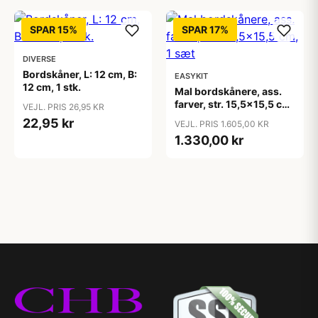
SPAR 15%
SPAR 17%
DIVERSE
Bordskåner, L: 12 cm, B:
EASYKIT
12 cm, 1 stk.
Mal bordskånere, ass.
farver, str. 15,5x15,5 cm,
VEJL. PRIS 26,95 KR
1 sæt
22,95 kr
VEJL. PRIS 1.605,00 KR
1.330,00 kr