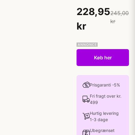
228,95
245,00
kr
kr
Køb her
Prisgaranti -5%
Fri fragt over kr.
499
Hurtig levering
1-3 dage
Ubegrænset