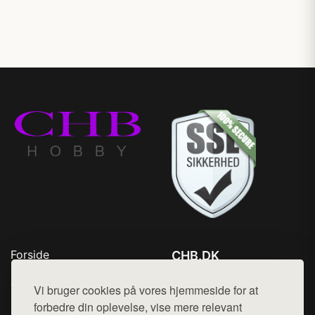
Forside
CHB.DK
Produkter
Tlf. 78768672
Top Rabatter
Vi bruger cookies på vores hjemmeside for at
Mail:
hej@want.dk
Kontakt
forbedre din oplevelse, vise mere relevant