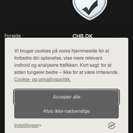
Forside
CHB.DK
Produkter
Tlf. 78768672
Top Rabatter
Vi bruger cookies på vores hjemmeside for at
Mail:
hej@want.dk
Kontakt
forbedre din oplevelse, vise mere relevant
indhold og analysere trafikken. Kort sagt: for at
Cookie- og privatlivspolitik
siden fungerer bedre – ikke for at være irriterende.
Cookie- og privatlivspolitik.
Denne side er en del af want.dk, der udgiver en række
Accepter alle
hjemmesider med præsentation af forskellige produkter fra
diverse webshops. Der sælges ikke varer fra denne side - vi
Afvis ikke‑nødvendige
henviser til de shops, som sælger varen. Vi har heller ikke
varerne på lager.
Indstillinger