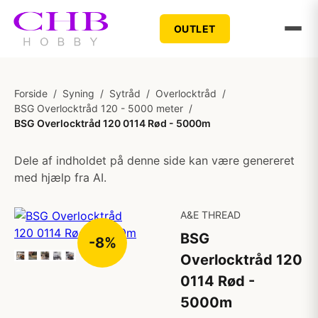
OUTLET
Forside
/
Syning
/
Sytråd
/
Overlocktråd
/
BSG Overlocktråd 120 - 5000 meter
/
BSG Overlocktråd 120 0114 Rød - 5000m
Dele af indholdet på denne side kan være genereret
med hjælp fra AI.
A&E THREAD
BSG
-8%
Overlocktråd 120
0114 Rød -
5000m