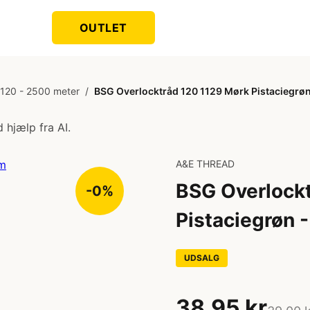
OUTLET
 120 - 2500 meter
/
BSG Overlocktråd 120 1129 Mørk Pistaciegrø
 hjælp fra AI.
A&E THREAD
BSG Overlock
-0%
Pistaciegrøn
UDSALG
38,95 kr