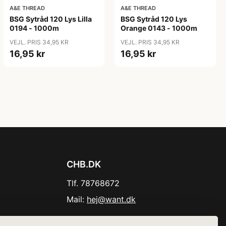
A&E THREAD
A&E THREAD
BSG Sytråd 120 Lys Lilla
BSG Sytråd 120 Lys
0194 - 1000m
Orange 0143 - 1000m
VEJL. PRIS 34,95 KR
VEJL. PRIS 34,95 KR
16,95 kr
16,95 kr
CHB.DK
Tlf. 78768672
Mail:
hej@want.dk
Cookie- og privatlivspolitik