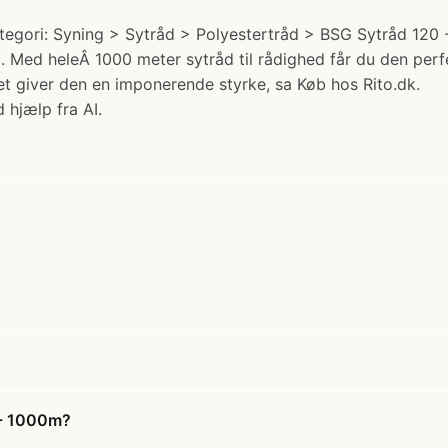
ori: Syning > Sytråd > Polyestertråd > BSG Sytråd 120 - 1
0. Med heleÂ 1000 meter sytråd til rådighed får du den per
et giver den en imponerende styrke, sa Køb hos Rito.dk.
 hjælp fra AI.
 - 1000m?