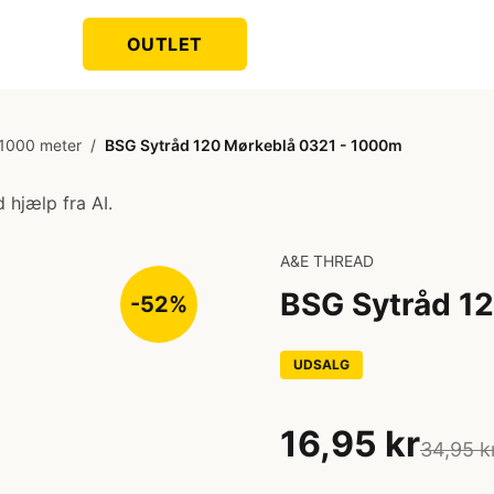
OUTLET
 1000 meter
/
BSG Sytråd 120 Mørkeblå 0321 - 1000m
 hjælp fra AI.
A&E THREAD
BSG Sytråd 1
-52%
UDSALG
16,95 kr
34,95 k