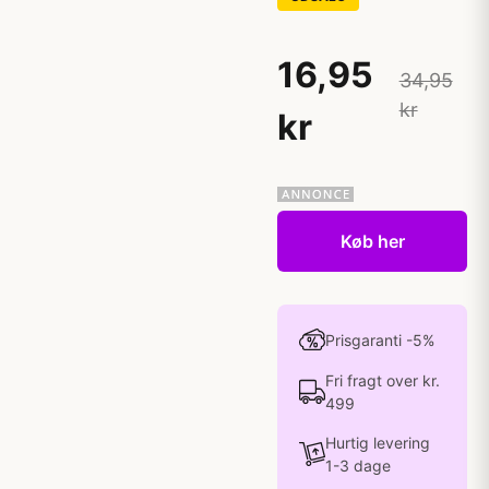
16,95
34,95
kr
kr
Køb her
Prisgaranti -5%
Fri fragt over kr.
499
Hurtig levering
1-3 dage