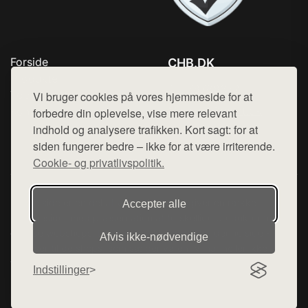
Forside
CHB.DK
Produkter
Tlf. 78768672
Top Rabatter
Vi bruger cookies på vores hjemmeside for at
Mail:
hej@want.dk
Kontakt
forbedre din oplevelse, vise mere relevant
indhold og analysere trafikken. Kort sagt: for at
Cookie- og privatlivspolitik
siden fungerer bedre – ikke for at være irriterende.
Cookie- og privatlivspolitik.
Denne side er en del af want.dk, der udgiver en række
Accepter alle
hjemmesider med præsentation af forskellige produkter fra
diverse webshops. Der sælges ikke varer fra denne side - vi
Afvis ikke‑nødvendige
henviser til de shops, som sælger varen. Vi har heller ikke
varerne på lager.
Indstillinger
© 2026 chb.dk. Alle rettigheder forbeholdes.