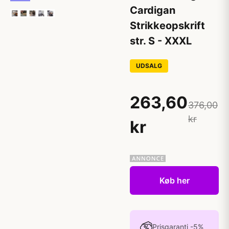
Cardigan
Strikkeopskrift
str. S - XXXL
UDSALG
263,60
376,00
kr
kr
Køb her
Prisgaranti -5%