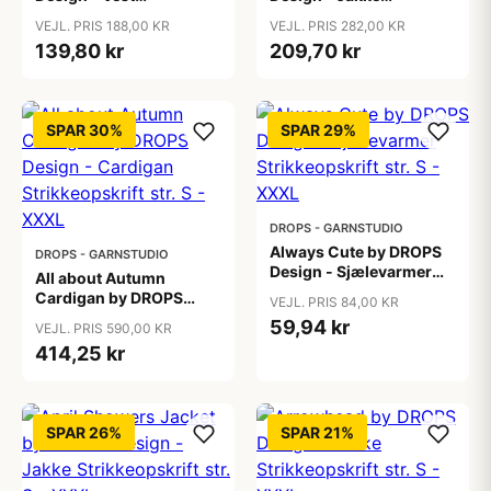
Strikkeopskrift str. S -
Strikkeopskrift str. S -
VEJL. PRIS 188,00 KR
VEJL. PRIS 282,00 KR
XXXL
XXXL
139,80 kr
209,70 kr
SPAR 30%
SPAR 29%
DROPS - GARNSTUDIO
Always Cute by DROPS
DROPS - GARNSTUDIO
Design - Sjælevarmer
All about Autumn
Strikkeopskrift str. S -
Cardigan by DROPS
VEJL. PRIS 84,00 KR
XXXL
Design - Cardigan
59,94 kr
VEJL. PRIS 590,00 KR
Strikkeopskrift str. S -
414,25 kr
XXXL
SPAR 26%
SPAR 21%