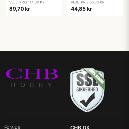
VEJL. PRIS 114,00 KR
VEJL. PRIS 66,00 KR
35/37 - 42/44
26/28 - 41/43
89,70 kr
44,85 kr
Forside
CHB.DK