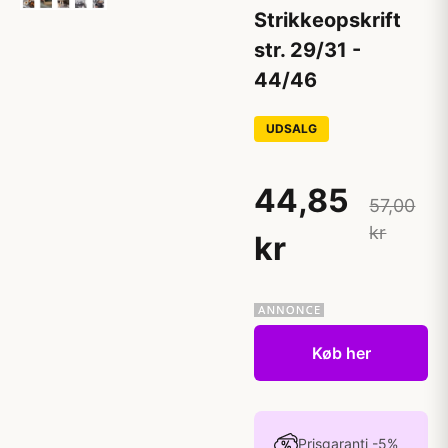
Strikkeopskrift
str. 29/31 -
44/46
UDSALG
44,85
57,00
kr
kr
Køb her
Prisgaranti -5%