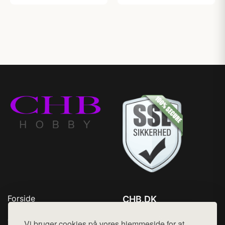
Forside
CHB.DK
Produkter
Tlf. 78768672
Top Rabatter
Vi bruger cookies på vores hjemmeside for at