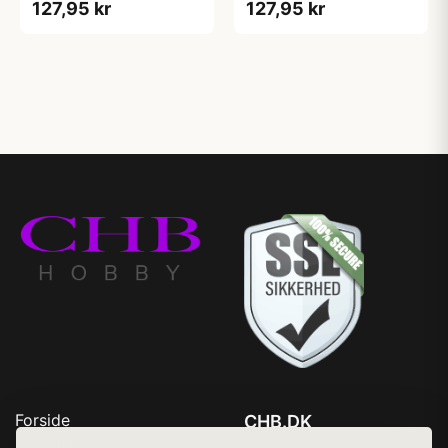
127,95 kr
127,95 kr
Forside
CHB.DK
Produkter