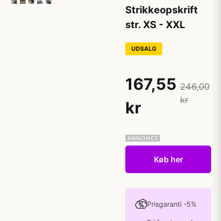
Strikkeopskrift
str. XS - XXL
UDSALG
167,55
246,00
kr
kr
Køb her
Prisgaranti -5%