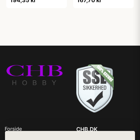
194,35 kr
167,70 kr
Forside
CHB.DK
Produkter