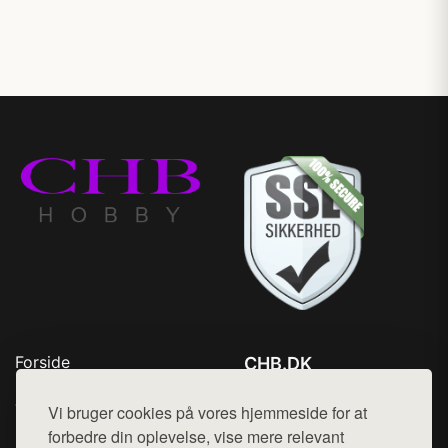
Forside
CHB.DK
Produkter
Tlf. 78768672
Top Rabatter
Vi bruger cookies på vores hjemmeside for at
Mail:
hej@want.dk
Kontakt
forbedre din oplevelse, vise mere relevant