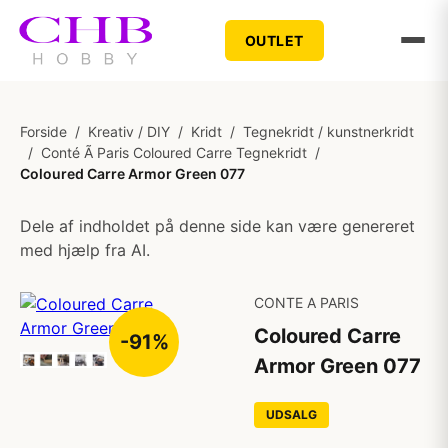
OUTLET
Forside
/
Kreativ / DIY
/
Kridt
/
Tegnekridt / kunstnerkridt
/
Conté Ã Paris Coloured Carre Tegnekridt
/
Coloured Carre Armor Green 077
Dele af indholdet på denne side kan være genereret
med hjælp fra AI.
CONTE A PARIS
Coloured Carre
-91%
Armor Green 077
UDSALG