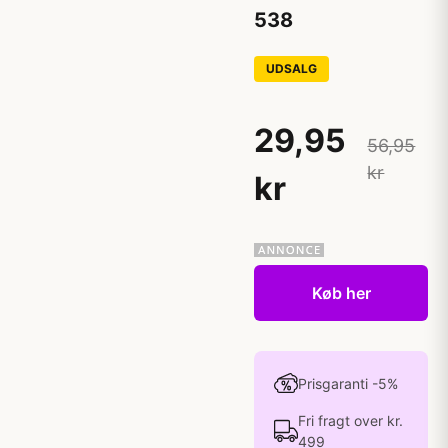
538
UDSALG
29,95
56,95
kr
kr
Køb her
Prisgaranti -5%
Fri fragt over kr.
499