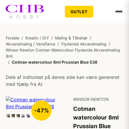
OUTLET
Forside
/
Kreativ / DIY
/
Maling & Tilbehør
/
Akvarelmaling / Vandfarve
/
Flydende Akvarelmaling
/
Winsor Newton Cotman Watercolour Flydende Akvarelmaling
8ml
/
Cotman watercolour 8ml Prussian Blue 538
Dele af indholdet på denne side kan være genereret
med hjælp fra AI.
WINSOR NEWTON
Cotman
-47%
watercolour 8ml
Prussian Blue