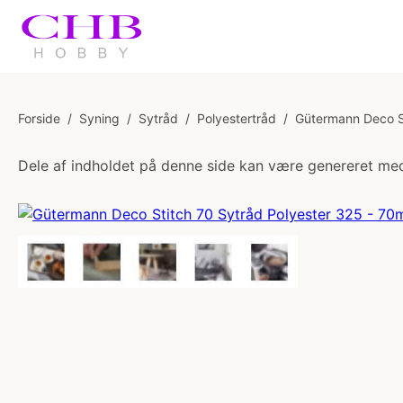
Forside
/
Syning
/
Sytråd
/
Polyestertråd
/
Gütermann Deco St
Dele af indholdet på denne side kan være genereret med