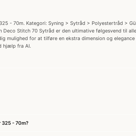
25 - 70m. Kategori: Syning > Sytråd > Polyestertråd > Güt
n Deco Stitch 70 Sytråd er den ultimative følgesvend til a
g mulighed for at tilføre en ekstra dimension og elegance t
 hjælp fra AI.
r 325 - 70m?