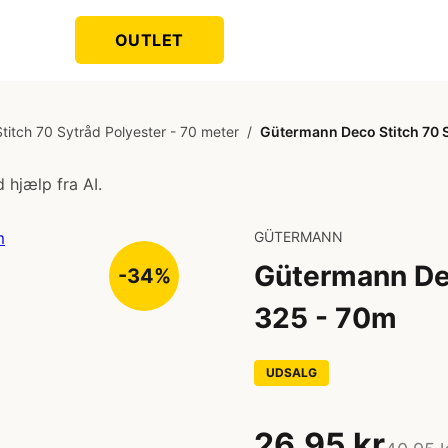
OUTLET
itch 70 Sytråd Polyester - 70 meter
/
Gütermann Deco Stitch 70 S
 hjælp fra AI.
GÜTERMANN
Gütermann Dec
-34%
325 - 70m
UDSALG
26,95 kr