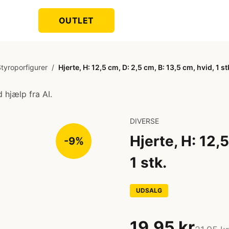
OUTLET
tyroporfigurer
/
Hjerte, H: 12,5 cm, D: 2,5 cm, B: 13,5 cm, hvid, 1 st
 hjælp fra AI.
DIVERSE
Hjerte, H: 12,5
-9%
1 stk.
UDSALG
19,95 kr