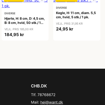
DIVERSE
Kegle, H: 11 cm, diam. 5,5
DIVERSE
cm, hvid, 5 stk./ 1 pk.
Hjerte, H: 8 cm, D: 4,5 cm,
B: 8 cm, hvid, 50 stk./ 1
VEJL. PRIS 31,95 KR
pk.
24,95 kr
VEJL. PRIS 185,00 KR
184,95 kr
CHB.DK
Tlf. 78768672
Mail:
hej@want.dk