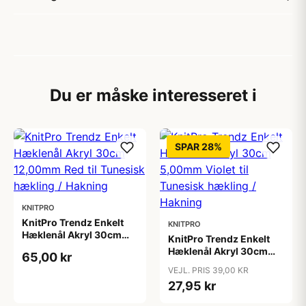
Du er måske interesseret i
SPAR 28%
KNITPRO
KnitPro Trendz Enkelt
KNITPRO
Hæklenål Akryl 30cm
KnitPro Trendz Enkelt
12,00mm Red til
Hæklenål Akryl 30cm
65,00 kr
Tunesisk hækling /
5,00mm Violet til
VEJL. PRIS 39,00 KR
Hakning
Tunesisk hækling /
27,95 kr
Hakning