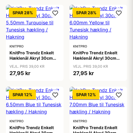
SPAR 28%
SPAR 28%
KNITPRO
KNITPRO
KnitPro Trendz Enkelt
KnitPro Trendz Enkelt
Hæklenål Akryl 30cm
Hæklenål Akryl 30cm
5,50mm Turquoise til
6,00mm Yellow til
VEJL. PRIS 39,00 KR
VEJL. PRIS 39,00 KR
Tunesisk hækling /
Tunesisk hækling /
27,95 kr
27,95 kr
Hakning
Hakning
SPAR 12%
SPAR 12%
KNITPRO
KNITPRO
KnitPro Trendz Enkelt
KnitPro Trendz Enkelt
Hæklenål Akryl 30cm
Hæklenål Akryl 30cm