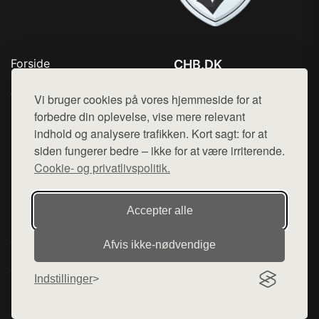
Forside
CHB.DK
Produkter
Tlf. 78768672
Top Rabatter
Vi bruger cookies på vores hjemmeside for at
Mail:
hej@want.dk
Kontakt
forbedre din oplevelse, vise mere relevant
indhold og analysere trafikken. Kort sagt: for at
Cookie- og privatlivspolitik
siden fungerer bedre – ikke for at være irriterende.
Cookie- og privatlivspolitik.
Denne side er en del af want.dk, der udgiver en række
Accepter alle
hjemmesider med præsentation af forskellige produkter fra
diverse webshops. Der sælges ikke varer fra denne side - vi
Afvis ikke‑nødvendige
henviser til de shops, som sælger varen. Vi har heller ikke
varerne på lager.
Indstillinger
© 2026 chb.dk. Alle rettigheder forbeholdes.