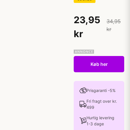
23,95
34,95
kr
kr
Køb her
Prisgaranti -5%
Fri fragt over kr.
499
Hurtig levering
1-3 dage