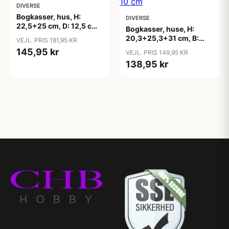
DIVERSE
Bogkasser, hus, H:
DIVERSE
22,5+25 cm, D: 12,5 cm,
Bogkasser, huse, H:
B: 19,5+22,5 cm, 2stk./ 1
20,3+25,3+31 cm, B:
VEJL. PRIS 181,95 KR
sæt
13+16,2+20 cm,
145,95 kr
VEJL. PRIS 149,95 KR
krydsfiner, 3stk., dybde
138,95 kr
10 cm