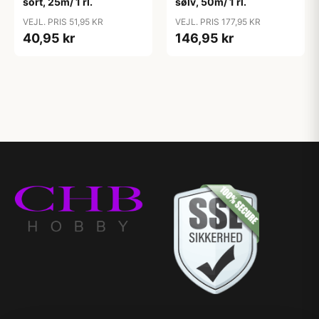
sort, 25m/ 1 rl.
sølv, 50m/ 1 rl.
VEJL. PRIS 51,95 KR
VEJL. PRIS 177,95 KR
40,95 kr
146,95 kr