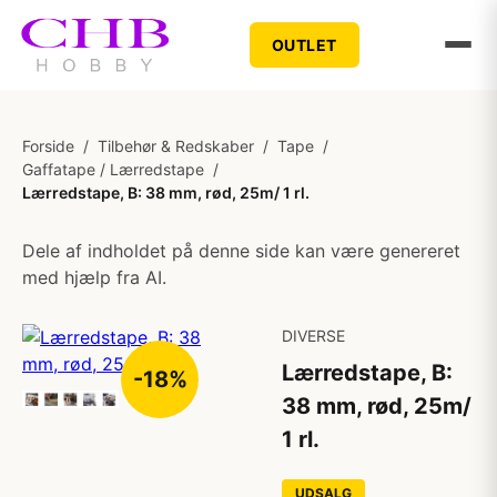
OUTLET
Forside
/
Tilbehør & Redskaber
/
Tape
/
Gaffatape / Lærredstape
/
Lærredstape, B: 38 mm, rød, 25m/ 1 rl.
Dele af indholdet på denne side kan være genereret
med hjælp fra AI.
DIVERSE
Lærredstape, B:
-18%
38 mm, rød, 25m/
1 rl.
UDSALG