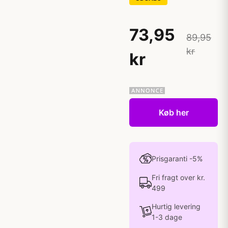
73,95
89,95
kr
kr
Køb her
Prisgaranti -5%
Fri fragt over kr.
499
Hurtig levering
1-3 dage