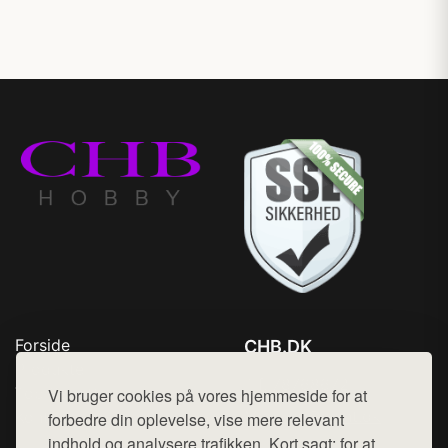
Forside
CHB.DK
Produkter
Tlf. 78768672
Top Rabatter
Vi bruger cookies på vores hjemmeside for at
Mail:
hej@want.dk
Kontakt
forbedre din oplevelse, vise mere relevant
indhold og analysere trafikken. Kort sagt: for at