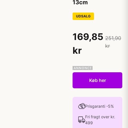
13cm
UDSALG
169,85
251,90
kr
kr
Køb her
Prisgaranti -5%
Fri fragt over kr.
499