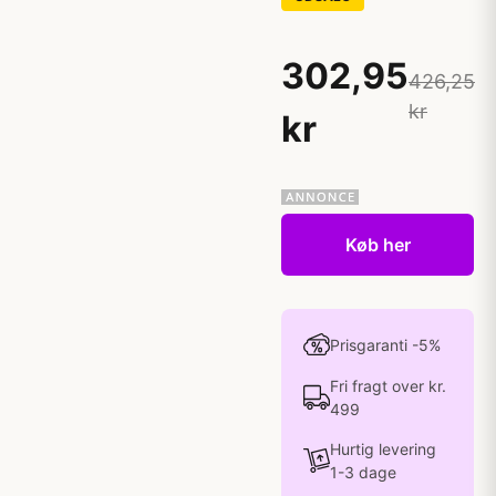
302,95
426,25
kr
kr
Køb her
Prisgaranti -5%
Fri fragt over kr.
499
Hurtig levering
1-3 dage