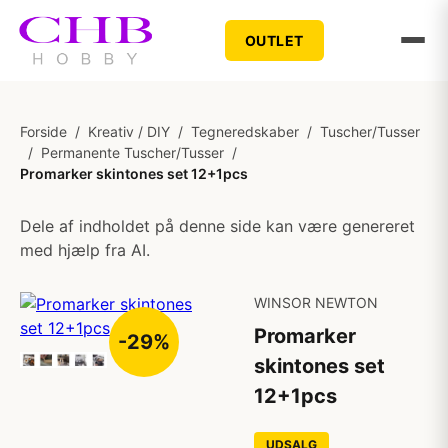
OUTLET
Forside
/
Kreativ / DIY
/
Tegneredskaber
/
Tuscher/Tusser
/
Permanente Tuscher/Tusser
/
Promarker skintones set 12+1pcs
Dele af indholdet på denne side kan være genereret
med hjælp fra AI.
WINSOR NEWTON
Promarker
-29%
skintones set
12+1pcs
UDSALG