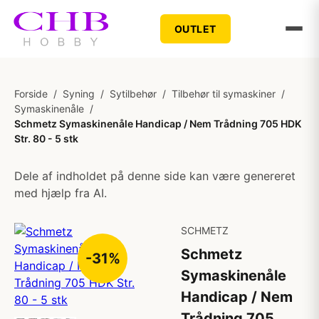
OUTLET
Forside
/
Syning
/
Sytilbehør
/
Tilbehør til symaskiner
/
Symaskinenåle
/
Schmetz Symaskinenåle Handicap / Nem Trådning 705 HDK
Str. 80 - 5 stk
Dele af indholdet på denne side kan være genereret
med hjælp fra AI.
SCHMETZ
Schmetz
-31%
Symaskinenåle
Handicap / Nem
Trådning 705