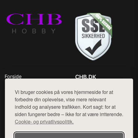
Forside
CHB.DK
Produkter
Tlf. 78768672
Top Rabatter
Vi bruger cookies på vores hjemmeside for at
Mail:
hej@want.dk
Kontakt
forbedre din oplevelse, vise mere relevant
indhold og analysere trafikken. Kort sagt: for at
Cookie- og privatlivspolitik
siden fungerer bedre – ikke for at være irriterende.
Cookie- og privatlivspolitik.