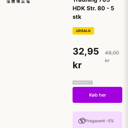
HDK Str. 80 - 5
stk
UDSALG
32,95
48,00
kr
kr
Køb her
Prisgaranti -5%