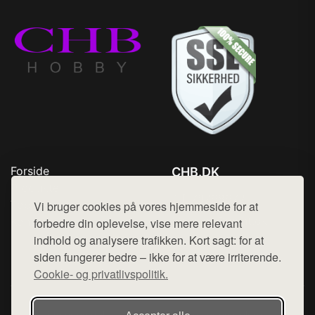
Forside
CHB.DK
Produkter
Tlf. 78768672
Top Rabatter
Vi bruger cookies på vores hjemmeside for at
Mail:
hej@want.dk
Kontakt
forbedre din oplevelse, vise mere relevant
indhold og analysere trafikken. Kort sagt: for at
Cookie- og privatlivspolitik
siden fungerer bedre – ikke for at være irriterende.
Cookie- og privatlivspolitik.
Denne side er en del af want.dk, der udgiver en række