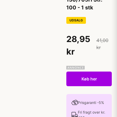
100 - 1 stk
UDSALG
28,95
41,00
kr
kr
Køb her
Prisgaranti -5%
Fri fragt over kr.