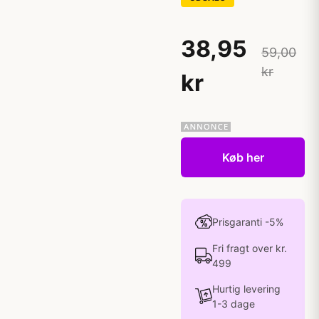
38,95
59,00
kr
kr
Køb her
Prisgaranti -5%
Fri fragt over kr.
499
Hurtig levering
1-3 dage