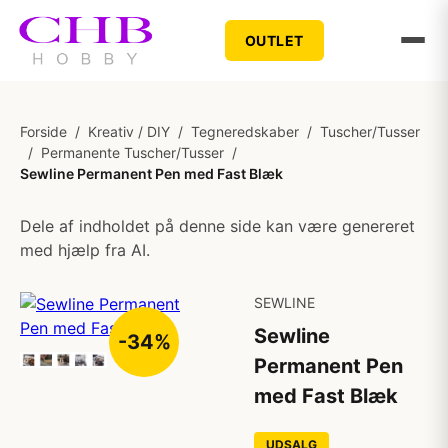
OUTLET
Forside
/
Kreativ / DIY
/
Tegneredskaber
/
Tuscher/Tusser
/
Permanente Tuscher/Tusser
/
Sewline Permanent Pen med Fast Blæk
Dele af indholdet på denne side kan være genereret
med hjælp fra AI.
SEWLINE
Sewline
-34%
Permanent Pen
med Fast Blæk
UDSALG