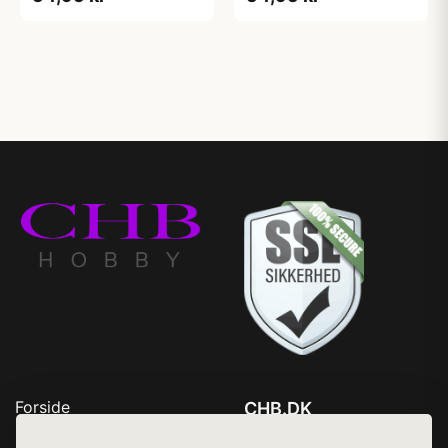
Forside
CHB.DK
Produkter
Tlf. 78768672