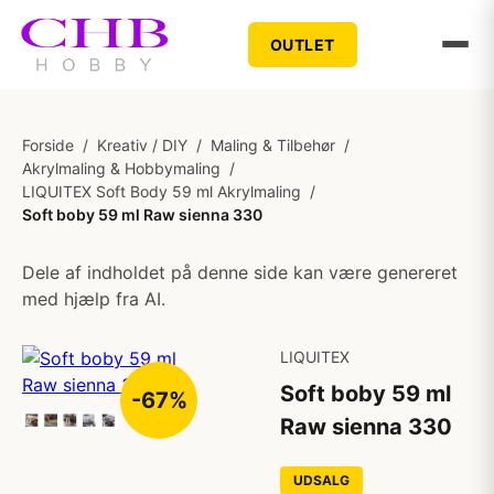
OUTLET
Forside
/
Kreativ / DIY
/
Maling & Tilbehør
/
Akrylmaling & Hobbymaling
/
LIQUITEX Soft Body 59 ml Akrylmaling
/
Soft boby 59 ml Raw sienna 330
Dele af indholdet på denne side kan være genereret
med hjælp fra AI.
LIQUITEX
Soft boby 59 ml
-67%
Raw sienna 330
UDSALG