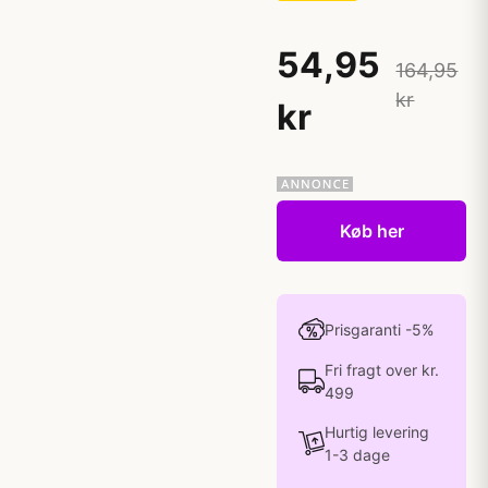
54,95
164,95
kr
kr
Køb her
Prisgaranti -5%
Fri fragt over kr.
499
Hurtig levering
1-3 dage