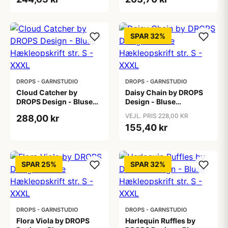
SPAR 32%
DROPS - GARNSTUDIO
DROPS - GARNSTUDIO
Cloud Catcher by
Daisy Chain by DROPS
DROPS Design - Bluse
Design - Bluse
Hækleopskrift str. S -
Hækleopskrift str. S -
VEJL. PRIS 228,00 KR
288,00 kr
XXXL
XXXL
155,40 kr
SPAR 25%
SPAR 32%
DROPS - GARNSTUDIO
DROPS - GARNSTUDIO
Flora Viola by DROPS
Harlequin Ruffles by