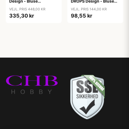
Design - Bluse
DROPS Design - Bluse
Hækleopskrift str. S -
Hækleopskrift str. S -
VEJL. PRIS 448,00 KR
VEJL. PRIS 144,00 KR
XXXL
XXXL
335,30 kr
98,55 kr