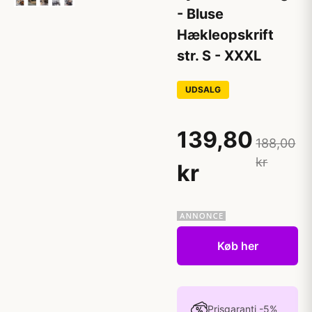
- Bluse
Hækleopskrift
str. S - XXXL
UDSALG
139,80
188,00
kr
kr
Køb her
Prisgaranti -5%