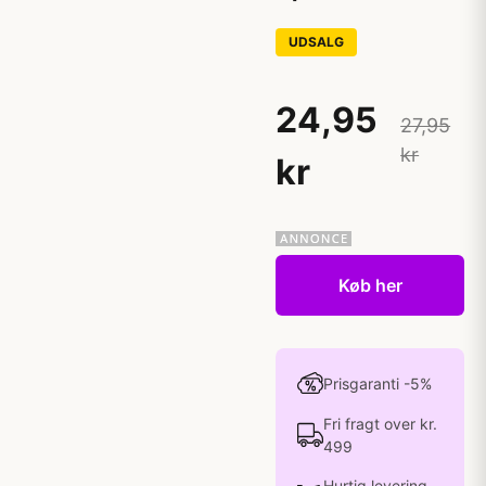
UDSALG
24,95
27,95
kr
kr
Køb her
Prisgaranti -5%
Fri fragt over kr.
499
Hurtig levering