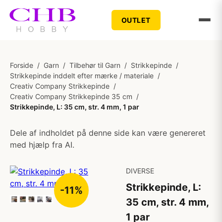
OUTLET
Forside
/
Garn
/
Tilbehør til Garn
/
Strikkepinde
/
Strikkepinde inddelt efter mærke / materiale
/
Creativ Company Strikkepinde
/
Creativ Company Strikkepinde 35 cm
/
Strikkepinde, L: 35 cm, str. 4 mm, 1 par
Dele af indholdet på denne side kan være genereret
med hjælp fra AI.
DIVERSE
Strikkepinde, L:
-11%
35 cm, str. 4 mm,
1 par